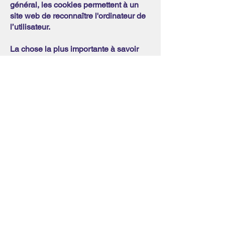
général, les cookies permettent à un
site web de reconnaître l'ordinateur de
l’utilisateur.
La chose la plus importante à savoir
sur les cookies que nous plaçons est
qu'ils servent à améliorer la convivialité
de notre site web, par exemple en
mémorisant les préférences du site et
les paramètres linguistiques.
Nous pouvons utiliser des cookies et
d'autres technologies similaires pour
un certain nombre de raisons, par
exemple : i) pour des besoins de
sécurité ou de protection contre la
fraude, et afin d'identifier et de prévenir
les cyber-attaques, ii) pour vous fournir
le service que vous avez choisi de
recevoir de notre part, iii) pour contrôler