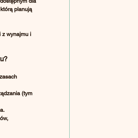
o dostępnym dla 
którą planują 
i z wynajmu i 
ku?
zasach 
ządzania (tym 
a.
ków, 