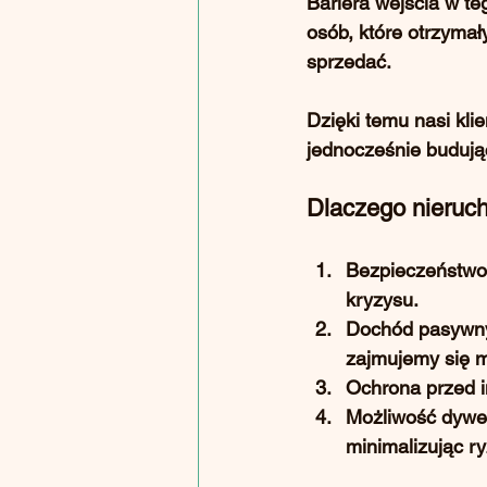
Bariera wejścia w te
osób, które otrzymał
sprzedać. 
Dzięki temu nasi klie
jednocześnie budując 
Dlaczego nieruch
Bezpieczeństwo 
kryzysu.
Dochód pasywn
zajmujemy się m
Ochrona przed i
Możliwość dywer
minimalizując ry