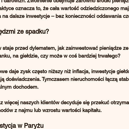
i darowizn
. Zwolnienie obejmuje zarówno 
środki pienię
raktyce oznacza to, że cała wartość odziedziczonego ma
 na dalsze inwestycje – bez konieczności oddawania czę
iędzmi ze spadku?
 staje przed dylematem, jak zainwestować pieniądze ze
nku, na giełdzie, czy może w coś bardziej trwałego?
e daje zysk często niższy niż inflacja, inwestycje gieł
ją doświadczenia. Tymczasem 
nieruchomości
 łączą stab
alnym dochodem.
z więcej naszych klientów decyduje się 
przekuć otrzyma
hodów z najmu lub wzrostu wartości kapitału
.
stycja w Paryżu