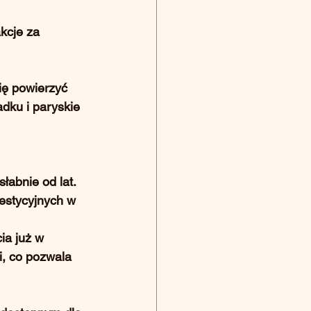
kcje za 
ię powierzyć 
dku i paryskie 
łabnie od lat.
westycyjnych w 
ia już w 
i, co pozwala 