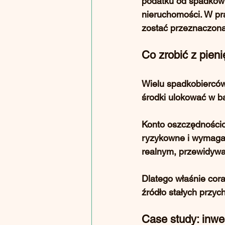
podatku od spadków 
nieruchomości
. W p
zostać przeznaczona
Co zrobić z pien
Wielu spadkobierców
środki ulokować w ba
Konto oszczędnościow
ryzykowne i wymaga
realnym, przewidyw
Dlatego właśnie cora
źródło stałych przyc
Case study: inwe