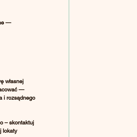
żne — 
ę własnej 
pracować — 
a i rozsądnego 
o – 
skontaktuj 
 lokaty 