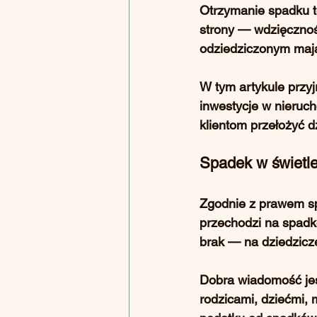
Otrzymanie spadku to
strony — wdzięcznoś
odziedziczonym maj
W tym artykule przy
inwestycje w nieruc
klientom przełożyć d
Spadek w świetle
Zgodnie z 
prawem s
przechodzi na spadk
brak — na dziedzic
Dobra wiadomość jes
rodzicami, dziećmi,