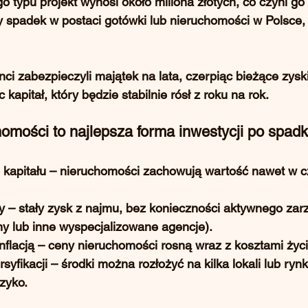
go typu projekt wynosi 
około miliona złotych
, co czyni g
y spadek w postaci gotówki lub nieruchomości w Polsce, 
nci zabezpieczyli 
majątek na lata
, czerpiąc bieżące zysk
kapitał, który będzie stabilnie rósł z roku na rok.
omości to najlepsza forma inwestycji po spad
kapitału
 – nieruchomości zachowują wartość nawet w c
y
 – stały zysk z najmu, bez konieczności aktywnego zar
y lub inne wyspecjalizowane agencje).
nflacją
 – ceny nieruchomości rosną wraz z kosztami życi
syfikacji
 – środki można rozłożyć na kilka lokali lub ryn
zyko.