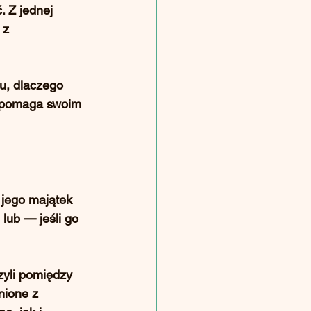
 Z jednej 
 z 
u, dlaczego 
 pomaga swoim 
jego majątek 
lub — jeśli go 
zyli pomiędzy 
nione z 