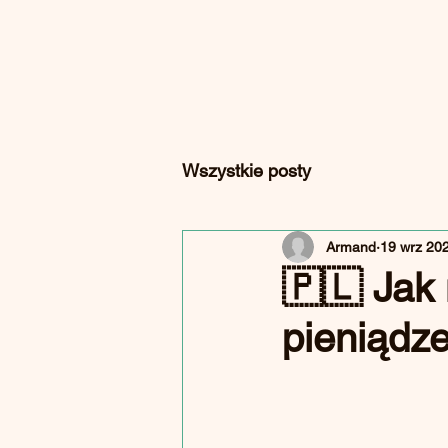
Wszystkie posty
Armand
19 wrz 20
🇵🇱 Jak 
pieniądz