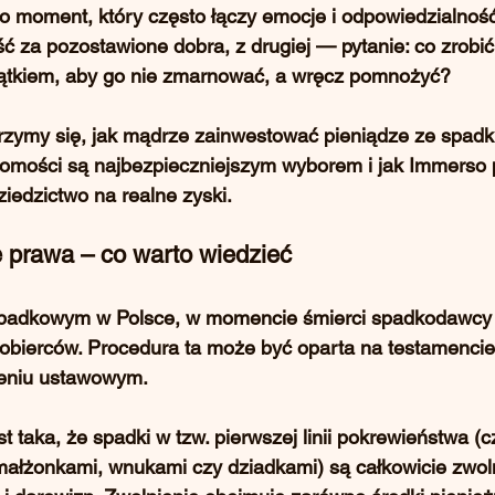
 moment, który często łączy emocje i odpowiedzialność.
ć za pozostawione dobra, z drugiej — pytanie: 
co zrobić
ątkiem, aby go nie zmarnować, a wręcz pomnożyć?
jrzymy się, jak mądrze zainwestować pieniądze ze spadk
homości są najbezpieczniejszym wyborem i jak 
Immerso
ziedzictwo na realne zyski.
 prawa – co warto wiedzieć
padkowym w Polsce
, w momencie śmierci spadkodawcy 
obierców. Procedura ta może być oparta na testamencie 
zeniu ustawowym.
t taka, że 
spadki w tzw. pierwszej linii pokrewieństwa
 (c
 małżonkami, wnukami czy dziadkami) są 
całkowicie zwol