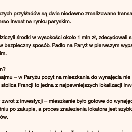
zych przykładów są dwie 
niedawno zrealizowane transa
rso Invest na rynku paryskim
.
dziczyli środki w wysokości około 1 mln zł, zdecydowali s
w bezpieczny sposób. Padło na Paryż w pierwszym wypa
im.
am?
najmu
 – w Paryżu popyt na mieszkania do wynajęcia nie s
 stolica Francji to jedna z najpewniejszych lokalizacji in
zwrot z inwestycji
 – mieszkanie było gotowe do wynajęc
iu po zakupie, a proces znalezienia lokatora jest szybk
jów.