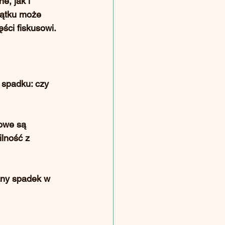
żne
, jak i 
jątku może 
ści fiskusowi.
 spadku: 
czy 
dowe są 
ilność z 
ny spadek w 