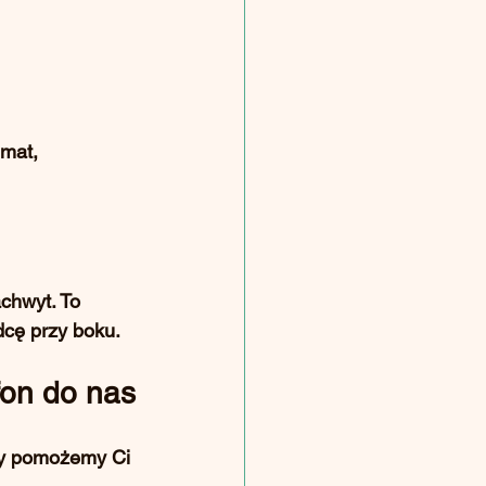
imat, 
achwyt. To 
dcę przy boku.
fon do nas
my pomożemy Ci 