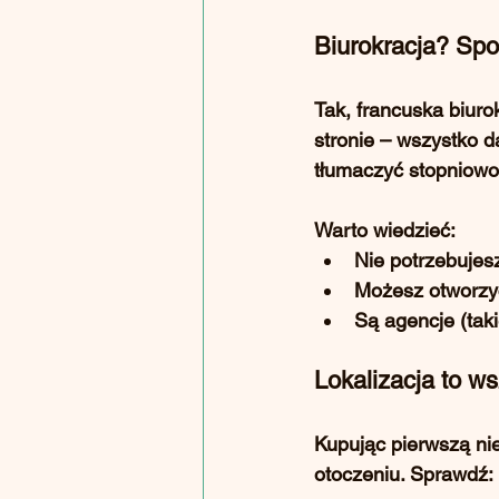
Biurokracja? Spok
Tak, francuska biuro
stronie – wszystko d
tłumaczyć stopniowo
Warto wiedzieć:
Nie potrzebujes
Możesz otworzyć
Są agencje (taki
Lokalizacja to w
Kupując pierwszą ni
otoczeniu. Sprawdź: