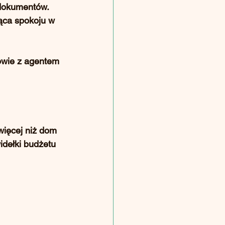
 dokumentów. 
ąca spokoju w 
owie z agentem 
więcej niż dom 
idełki budżetu 