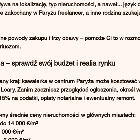
wa na lokalizację, typ nieruchomości, a nawet... język
e zakochany w Paryżu freelancer, a inne rodzina szukaj
ówne powody zakupu i trzy obawy – pomoże Ci to w rozm
ariuszem.
a – sprawdź swój budżet i realia rynku
wany kraj: kawalerka w centrum Paryża może kosztować 
Loary. Zanim zaczniesz przeglądać ogłoszenia, określ w
-15% na podatki, opłaty notarialne i ewentualny remont.
emy średnie ceny nieruchomości w głównych miastach:
 do 14 000 €/m²
8 000 €/m²