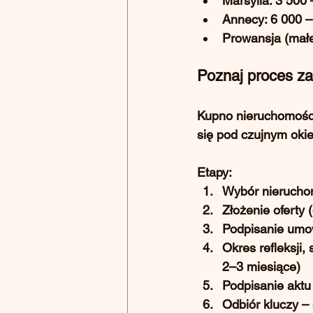
Marsylia: 3 500 
Annecy: 6 000 –
Prowansja (małe
Poznaj proces za
Kupno nieruchomości 
się pod czujnym okie
Etapy:
Wybór nierucho
Złożenie oferty (
Podpisanie umo
Okres refleksji
2–3 miesiące)
Podpisanie aktu 
Odbiór kluczy – e