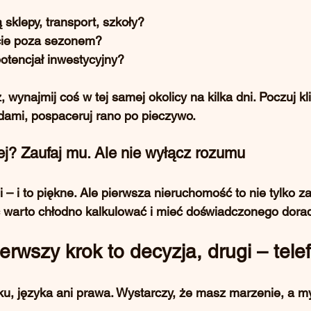
 sklepy, transport, szkoły?
cie poza sezonem?
otencjał inwestycyjny?
 wynajmij coś w tej samej okolicy na kilka dni. Poczuj kl
dami, pospaceruj rano po pieczywo.
ej? Zaufaj mu. Ale nie wyłącz rozumu
i – i to piękne. Ale pierwsza nieruchomość to nie tylko z
ęc warto chłodno kalkulować i mieć doświadczonego dora
erwszy krok to decyzja, drugi – tele
ku, języka ani prawa. Wystarczy, że masz marzenie, a 