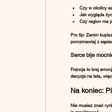
Czy w okolicy są
Jak wygląda ży
Czy region ma p
Pro tip:
 Zanim kupisz,
porozmawiaj z sąsia
Serce bije mocni
Francja to kraj emocj
decyzja na lata, wi
Na koniec: Pi
Nie musisz znać ryn