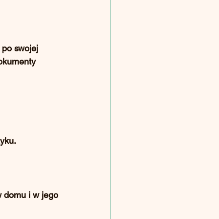
 po swojej 
dokumenty 
zyku.
 domu i w jego 