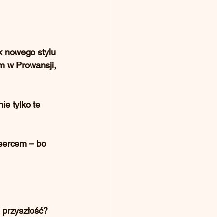
k nowego stylu 
m w Prowansji, 
e tylko te 
 sercem – bo 
 przyszłość? 