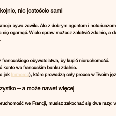
ojnie, nie jesteście sami
kracja bywa zawiła. Ale z dobrym agentem i notariuszem
a się ogarnąć. Wiele spraw możesz załatwić zdalnie, a 
.
z francuskiego obywatelstwa, by kupić nieruchomość.
 konto we francuskim banku zdalnie.
e jak 
Immerso
), które prowadzą cały proces w Twoim ję
szystko – a może nawet więcej
eruchomość we Francji, musisz zakochać się dwa razy: w