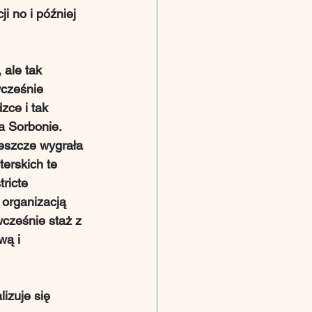
i no i później 
 ale tak 
cześnie 
ce i tak 
a Sorbonie. 
eszcze wygrała 
erskich te 
ricte 
 organizacją 
cześnie staż z 
wą i 
izuje się 