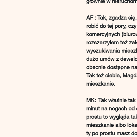
głównie w nierucho
AF : Tak, zgadza się.
robić do tej pory, c
komercyjnych (biuro
rozszerzyłem też zak
wyszukiwania mieszk
dużo umów z dewelop
obecnie dostępne na 
Tak też ciebie, Magd
mieszkanie.
MK:  Tak właśnie ta
minut na nogach od s
prostu to wygląda ta
mieszkanie albo loka
ty po prostu masz do