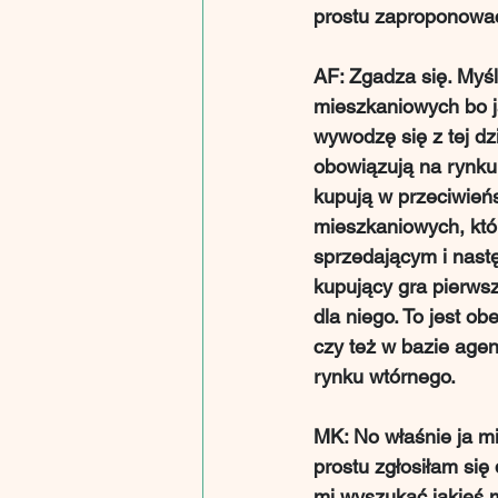
prostu zaproponować
AF: Zgadza się. Myś
mieszkaniowych bo ja
wywodzę się z tej dz
obowiązują na rynku
kupują w przeciwień
mieszkaniowych, któr
sprzedającym i nastę
kupujący gra pierws
dla niego. To jest o
czy też w bazie agen
rynku wtórnego.
MK: No właśnie ja mi
prostu zgłosiłam się 
mi wyszukać jakieś m