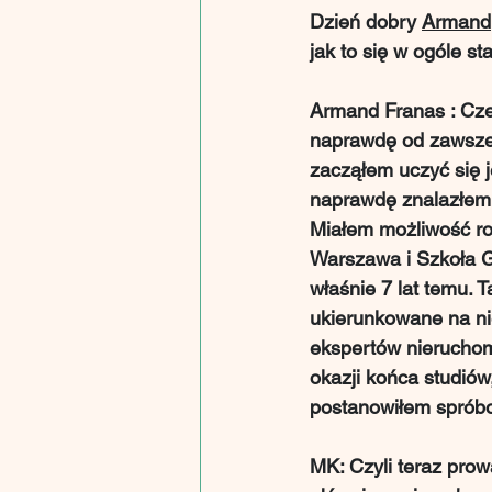
Dzień dobry 
Armand
jak to się w ogóle s
Armand Franas : Cześ
naprawdę od zawsze 
zacząłem uczyć się 
naprawdę znalazłem s
Miałem możliwość ro
Warszawa i Szkoła Gł
właśnie 7 lat temu. T
ukierunkowane na ni
ekspertów nieruchom
okazji końca studió
postanowiłem spróbo
MK: Czyli teraz prow