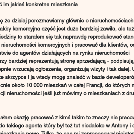
 im jakieś konkretne mieszkania
lę że dzisiaj porozmawiamy głównie o nieruchomościach
kby komercyjna część jest dużo bardziej zawiła, ale też 
iedziny to starałem się tak naprawdę reprodukować stand
 nieruchomości komercyjnych i pracować dla klientów, o
stwie do agentów działających na rynku nieruchomości 
zy bardziej reprezentują stronę sprzedającą - podpisuj
pnie wrzucają ogłoszenia, organizują wizyty i tak dalej. 
ze skrzypce i ja wtedy mogę znaleźć w bazie deweloper
becnie około 10 000 mieszkań w całej Francji, do których
cji nieruchomości jeśli już mówimy o mieszkaniach z drugi
ałam okazję pracować z kimś takim to znaczy nie pracow
do takiego agenta który był też tut niedaleko w Antony i 
ieszkania nowe. Tylko, że pan mi zaproponował nieinter