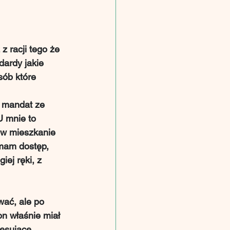
 
z racji tego że 
ardy jakie 
sób które 
ą mandat ze 
U mnie to 
ów mieszkanie 
 mam dostęp, 
ej ręki, z 
ać, ale po 
on właśnie miał 
esujące 