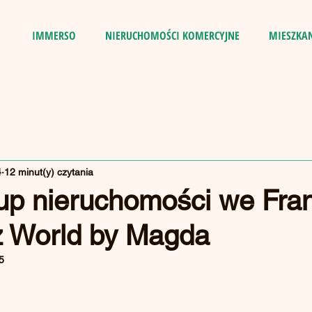
IMMERSO
NIERUCHOMOŚCI KOMERCYJNE
MIESZKA
4
12 minut(y) czytania
up nieruchomości we Franc
z World by Magda
5