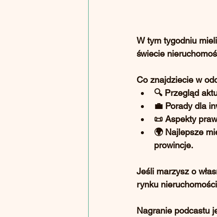
W tym tygodniu miel
świecie nieruchomośc
Co znajdziecie w od
🔍 Przegląd akt
💼 Porady dla i
📜 Aspekty pra
🌍 Najlepsze mi
prowincje.
Jeśli marzysz o włas
rynku nieruchomości,
Nagranie podcastu j