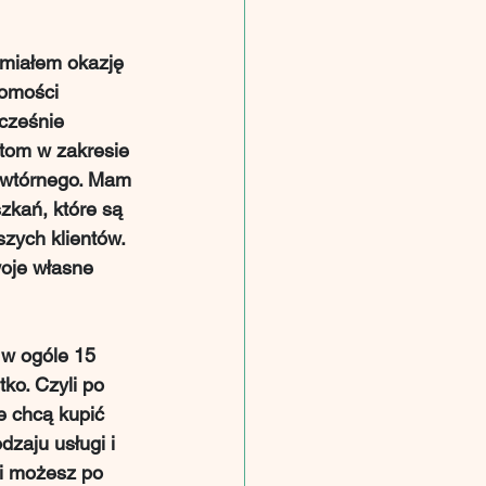
o miałem okazję 
homości 
cześnie 
atom w zakresie 
 wtórnego. Mam 
zkań, które są 
zych klientów. 
woje własne 
 w ogóle 15 
ko. Czyli po 
e chcą kupić 
zaju usługi i 
 i możesz po 