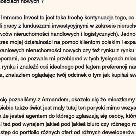
mościach nowych ?
 
Immerso Invest 
to jest taka trochę kontynuacja tego, c
zyli pracy z funduszami inwestycyjnymi w zakresie nieruc
wców nieruchomości handlowych i logistycznych). Jedno
res mojej działalności na pomoc klientom polskim i exp
aniowych nieruchomości nowych czy też rynku z rynku
erami, co pozwala mi przebierać w tych tysiącach mies
rynku i znaleźć coś idealnego pod kątem preferencji nas
a, znalazłem oglądając twój odcinek o tym jak kupiłaś s
k się poznaliśmy z Armandem, okazało się że mieszkamy
iebie także świat jest mały tutaj ten paryski mimo wszyst
k że jesteś agentem do którego zgłaszają się osoby, któr
l też pod wynajem jakieś pod jakieś biuro czy różnego rod
stęp do portfolio różnych ofert od różnych deweloperów