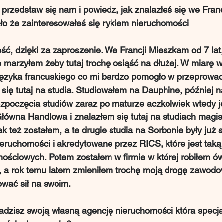
 przedstaw się nam i powiedz, jak znalazłeś się we Francj
tało że zainteresowałeś się rykiem nieruchomości
ć, dzięki za zaproszenie. We Francji Mieszkam od 7 lat,
marzyłem żeby tutaj trochę osiąść na dłużej. W miarę w
języka francuskiego co mi bardzo pomogło w przeprowadz
ię tutaj na studia. Studiowałem na Dauphine, później n
zpoczęcia studiów zaraz po maturze aczkolwiek wtedy j
ówna Handlowa i znalazłem się tutaj na studiach magist
ak też zostałem, a te drugie studia na Sorbonie były już st
eruchomości i akredytowane przez RICS, które jest taką
ościowych. Potem zostałem w firmie w której robiłem ów
w, a rok temu latem zmieniłem trochę moją drogę zawodo
wać sił na swoim.
adzisz swoją własną agencję nieruchomości która specjal