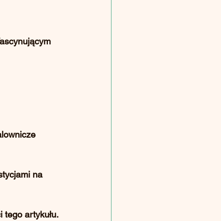
fascynującym 
alownicze 
stycjami na 
i tego artykułu.