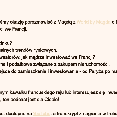
iśmy okazję porozmawiać z Magdą z 
World by Magda
 o 
i we Francji.
cinku?
ualnych trendów rynkowych.
nwestorów: jak mądrze inwestować we Francji?
wne i podatkowe związane z zakupem nieruchomości.
ejsca do zamieszkania i inwestowania - od Paryża po m
nym kawałku francuskiego raju lub interesujesz się inwe
 ten podcast jest dla Ciebie! 
est dostępne na 
YouTube
, a transkrypt z nagrania w treśc